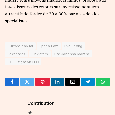
malgré leurs moyens financiers limités, propose aux
investisseurs des retours sur investissement très
attractifs de l’ordre de 20 à 30% par an, selon les
spécialistes.
Burford capital
Epena Law
Eva Shang
Lexshares
Linklaters
Par Johanna Monthe
PCB Litigation LLC
Facebook
Twitter
Pinterest
LinkedIn
Email
Telegram
Whats
Contribution
Website