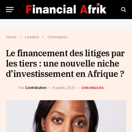
Home
»
Leaders
»
Chroniques
Le financement des litiges par
les tiers : une nouvelle niche
d’investissement en Afrique ?
Par
Contribution
6 juillet, 2020
CHRONIQUES