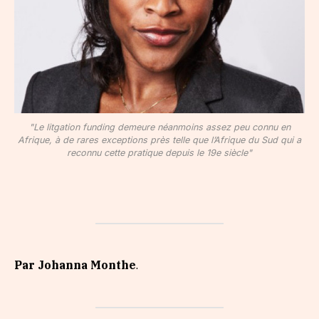
"Le litgation funding demeure néanmoins assez peu connu en
Afrique, à de rares exceptions près telle que l’Afrique du Sud qui a
reconnu cette pratique depuis le 19e siècle"
Par Johanna Monthe
.