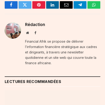
Facebook
Twitter
Pinterest
LinkedIn
Email
Telegram
Whats
Rédaction
Website
Facebook
Financial Afrik se propose de délivrer
l’information financière stratégique aux cadres
et dirigeants, à travers une newsletter
quotidienne et un site web qui couvre toute la
finance africaine.
LECTURES RECOMMANDÉES