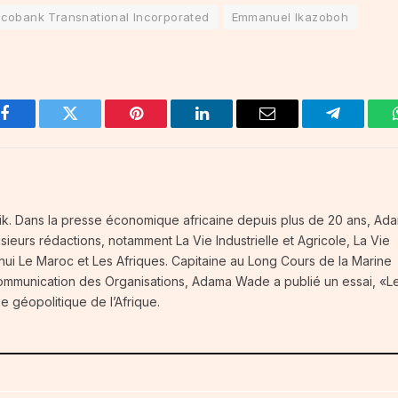
Ecobank Transnational Incorporated
Emmanuel Ikazoboh
Facebook
Twitter
Pinterest
LinkedIn
Email
Telegram
frik. Dans la presse économique africaine depuis plus de 20 ans, Ad
eurs rédactions, notamment La Vie Industrielle et Agricole, La Vie
ui Le Maroc et Les Afriques. Capitaine au Long Cours de la Marine
Communication des Organisations, Adama Wade a publié un essai, «L
e géopolitique de l’Afrique.