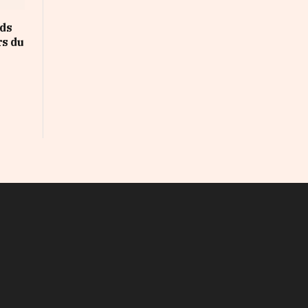
rds
rs du