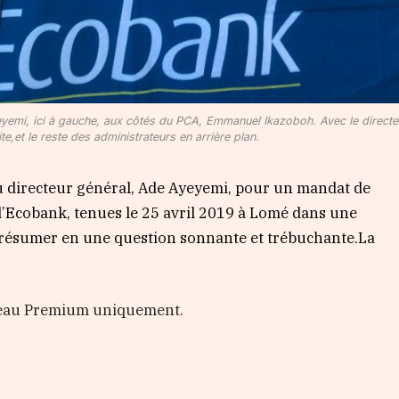
yemi, ici à gauche, aux côtés du PCA, Emmanuel Ikazoboh. Avec le directe
ite,et le reste des administrateurs en arrière plan.
u directeur général, Ade Ayeyemi, pour un mandat de
d’Ecobank, tenues le 25 avril 2019 à Lomé dans une
 résumer en une question sonnante et trébuchante.La
.
veau Premium uniquement.