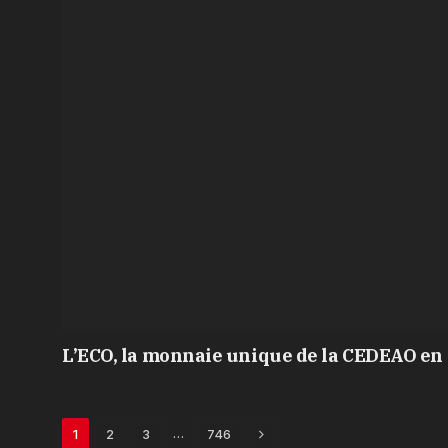
L’ECO, la monnaie unique de la CEDEAO en 
Next
…
1
2
3
746