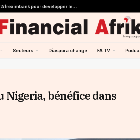
Tchad : près de 125 millions USD d’Afreximbank pour développer les infrastructures et le commerce
Secteurs
Diaspora change
FA TV
Podca
 Nigeria, bénéfice dans