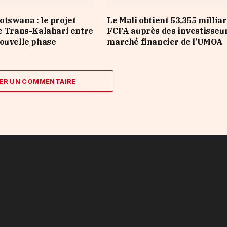
tswana : le projet
Le Mali obtient 53,355 millia
e Trans-Kalahari entre
FCFA auprès des investisseu
ouvelle phase
marché financier de l’UMOA
ER UN COMMENTAIRE