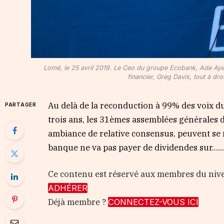
Lomé, le 25 avril 2019. Le Ceo du groupe Ecobank, Ade Aye
financier, Greg Davis, tout à dro
Au delà de la reconduction à 99% des voix d
PARTAGER
trois ans, les 31èmes assemblées générales 
ambiance de relative consensus, peuvent se
banque ne va pas payer de dividendes sur…..
Ce contenu est réservé aux membres du ni
ADHÉRER
Déjà membre ?
CONNECTEZ-VOUS ICI