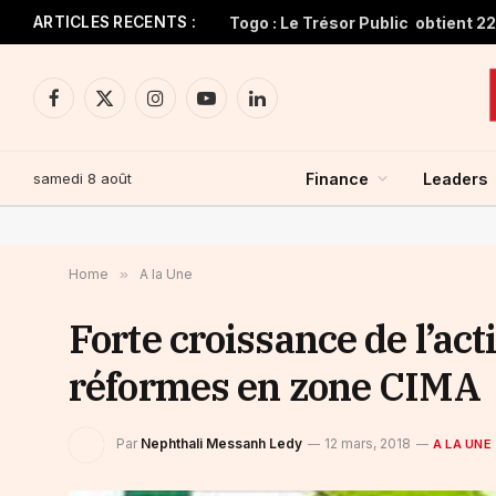
ARTICLES RECENTS :
Facebook
X
Instagram
YouTube
LinkedIn
(Twitter)
samedi 8 août
Finance
Leaders
Home
»
A la Une
Forte croissance de l’act
réformes en zone CIMA
Par
Nephthali Messanh Ledy
12 mars, 2018
A LA UNE