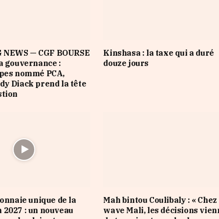
 NEWS — CGF BOURSE
Kinshasa : la taxe qui a duré
a gouvernance :
douze jours
opes nommé PCA,
y Diack prend la tête
stion
monnaie unique de la
Mah bintou Coulibaly : « Chez
 2027 : un nouveau
wave Mali, les décisions vie