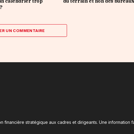
un calendrier trop
du terrain et non des bureaux
?
ER UN COMMENTAIRE
n financière stratégique aux cadres et dirigeants. Une information fa