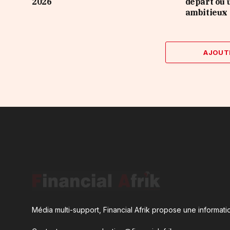
2026
départ ou 
ambitieux 
AJOUT
Média multi-support, Financial Afrik propose une informatio