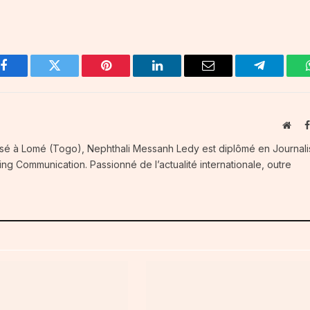
Facebook
Twitter
Pinterest
LinkedIn
Email
Telegram
Webs
Basé à Lomé (Togo), Nephthali Messanh Ledy est diplômé en Journal
ng Communication. Passionné de l’actualité internationale, outre