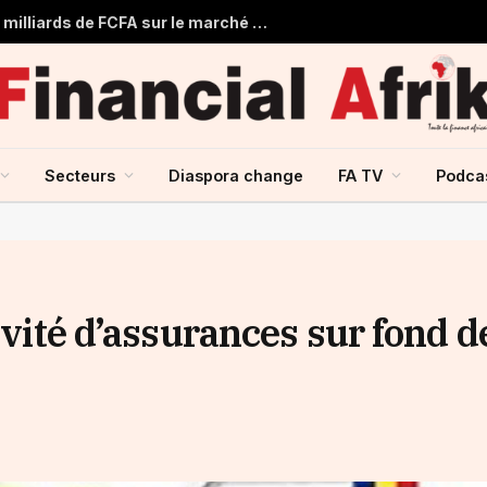
Togo : Le Trésor Public obtient 22 milliards de FCFA sur le marché financier de l’UMOA
Secteurs
Diaspora change
FA TV
Podca
ivité d’assurances sur fond d