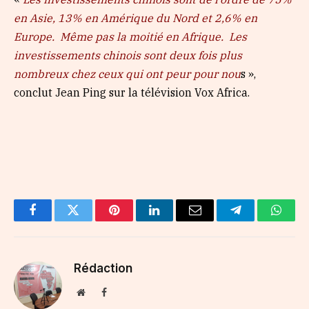
en Asie, 13% en Amérique du Nord et 2,6% en
Europe. Même pas la moitié en Afrique. Les
investissements chinois sont deux fois plus
nombreux chez ceux qui ont peur pour nou
s »,
conclut Jean Ping sur la télévision Vox Africa.
Facebook
Twitter
Pinterest
LinkedIn
Email
Telegram
Whats
Rédaction
Website
Facebook