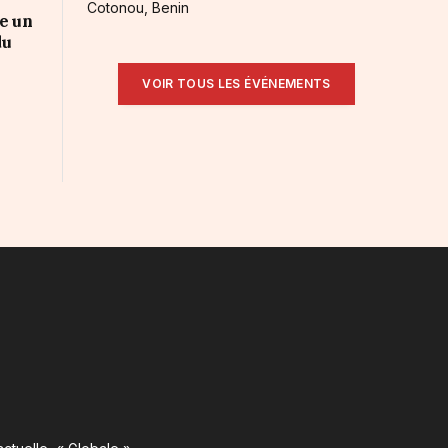
Cotonou, Benin
e un
du
VOIR TOUS LES ÉVÉNEMENTS