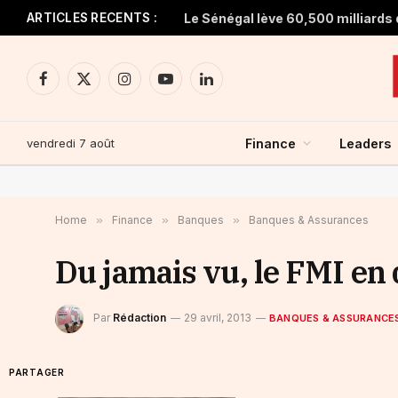
ARTICLES RECENTS :
Facebook
X
Instagram
YouTube
LinkedIn
(Twitter)
vendredi 7 août
Finance
Leaders
Home
»
Finance
»
Banques
»
Banques & Assurances
Du jamais vu, le FMI en d
Par
Rédaction
29 avril, 2013
BANQUES & ASSURANCE
PARTAGER