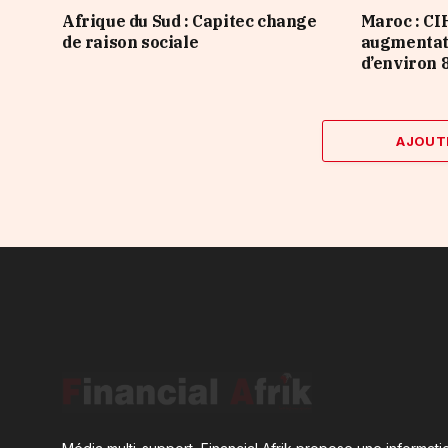
Afrique du Sud : Capitec change
Maroc : CI
de raison sociale
augmentati
d’environ 8
AJOUT