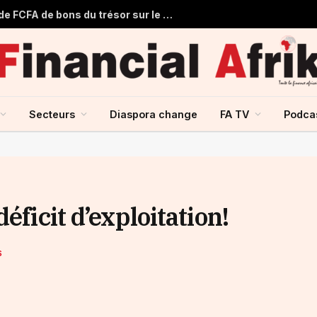
Le Sénégal lève 60,500 milliards de FCFA de bons du trésor sur le marché financier de l’UMOA
Secteurs
Diaspora change
FA TV
Podca
éficit d’exploitation!
S