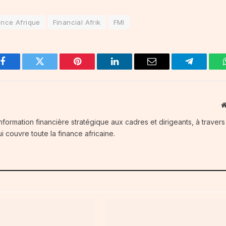
ance Afrique
Financial Afrik
FMI
Facebook
Twitter
Pinterest
LinkedIn
Email
Telegram
information financière stratégique aux cadres et dirigeants, à traver
i couvre toute la finance africaine.