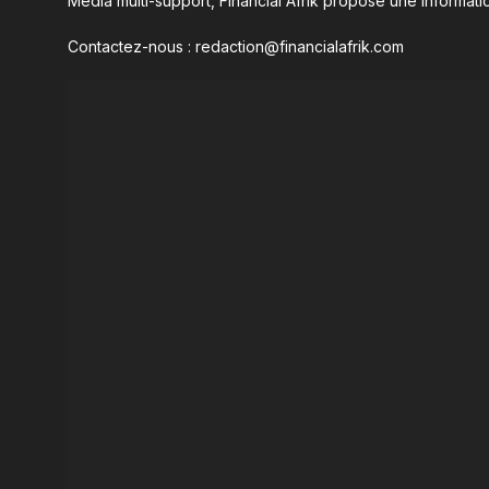
Média multi-support, Financial Afrik propose une informatio
Contactez-nous : redaction@financialafrik.com