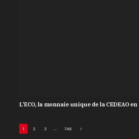
L’ECO, la monnaie unique de la CEDEAO en 
Next
…
1
2
3
746