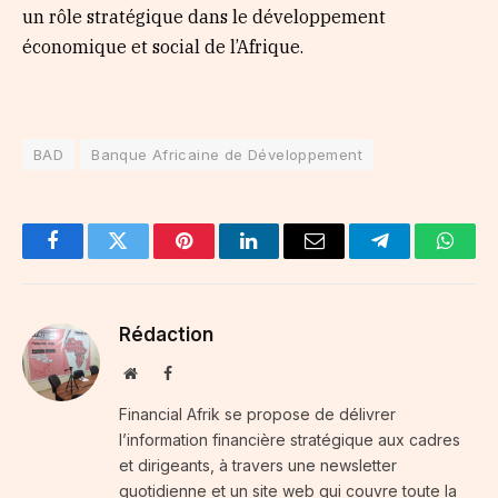
un rôle stratégique dans le développement
économique et social de l’Afrique.
BAD
Banque Africaine de Développement
Facebook
Twitter
Pinterest
LinkedIn
Email
Telegram
Whats
Rédaction
Website
Facebook
Financial Afrik se propose de délivrer
l’information financière stratégique aux cadres
et dirigeants, à travers une newsletter
quotidienne et un site web qui couvre toute la