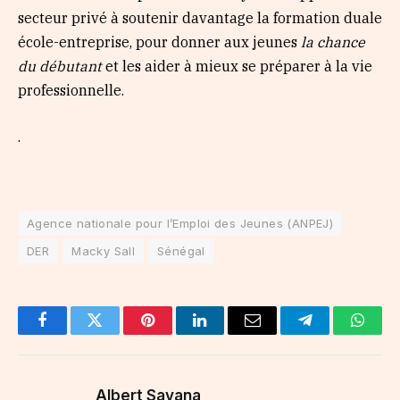
secteur privé à soutenir davantage la formation duale
école-entreprise, pour donner aux jeunes
la chance
du débutant
et les aider à mieux se préparer à la vie
professionnelle.
.
Agence nationale pour l’Emploi des Jeunes (ANPEJ)
DER
Macky Sall
Sénégal
Facebook
Twitter
Pinterest
LinkedIn
Email
Telegram
Whats
Albert Savana