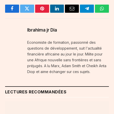
Facebook
Twitter
Pinterest
LinkedIn
Email
Telegram
Whats
Ibrahima jr Dia
Economiste de formation, passionné des
questions de développement, suit l'actualité
financière africaine au jour le jour. Milite pour
une Afrique nouvelle sans frontières et sans
préjugés. A lu Marx, Adam Smith et Cheikh Anta
Diop et aime échanger sur ces sujets.
LECTURES RECOMMANDÉES