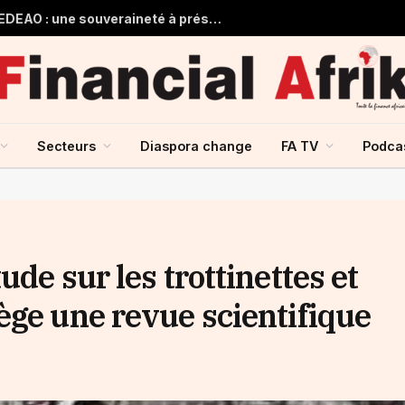
Guinée et monnaie unique de la CEDEAO : une souveraineté à préserver, une intégration à repenser
Secteurs
Diaspora change
FA TV
Podca
de sur les trottinettes et
ège une revue scientifique