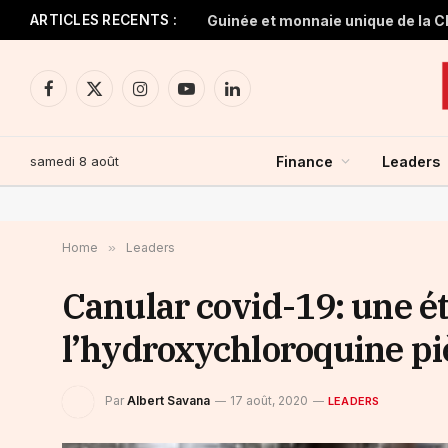
ARTICLES RECENTS :
Facebook
X
Instagram
YouTube
LinkedIn
(Twitter)
samedi 8 août
Finance
Leaders
Home
»
Leaders
Canular covid-19: une étu
l’hydroxychloroquine pi
Par
Albert Savana
17 août, 2020
LEADERS