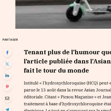
PARTAGER
Tenant plus de l’humour que
l’article publiée dans l’Asi
fait le tour du monde
Intitulé « l’hydroxychloroquine (HCQ) peut-ell
parue le 15 août dans la revue Asian Journa
éditoriale. Citant « Picsou Magazine » et Je
traitement à base d’hydroxychloroquine était
électrique. Le tout en s’appuyant sur le résul