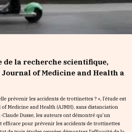
 de la recherche scientifique,
an Journal of Medicine and Health a
e prévenir les accidents de trottinettes ? », l’étude est
l of Medicine and Health (AJMH), sans distanciation
an-Claude Dusse, les auteurs ont démontré qu’un
 efficace pour prévenir les accidents de trottinettes
tat de trois études censées démontrer l’efficacité de la