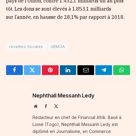
pays de l’Union, contre 1.432,1 milliards un an plus
tôt. Les dons se sont élevés à 1.853,1 milliards
sur l’année, en hausse de 28,1% par rapport à 2018.
recettes fiscales
UEMOA
Facebook
Twitter
Pinterest
LinkedIn
Email
Telegram
Whats
Nephthali Messanh Ledy
Website
Facebook
X
(Twitter)
Rédacteur en chef de Financial Afrik. Basé à
Lomé (Togo), Nephthali Messanh Ledy est
diplômé en Journalisme, en Commerce