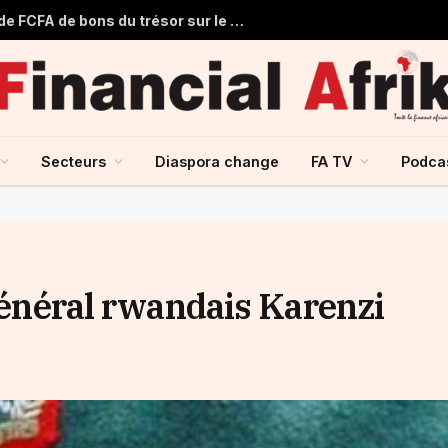
Le Sénégal lève 60,500 milliards de FCFA de bons du trésor sur le marché financier de l’UMOA
Secteurs
Diaspora change
FA TV
Podca
 général rwandais Karenzi