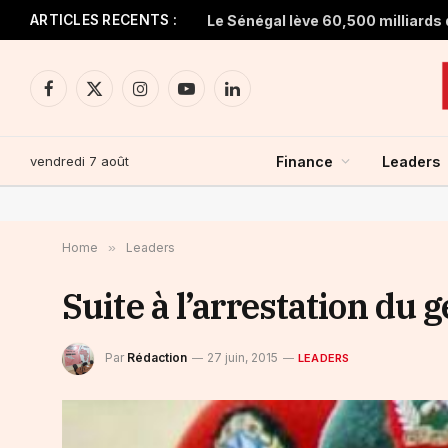
ARTICLES RECENTS :
Facebook
X
Instagram
YouTube
LinkedIn
(Twitter)
vendredi 7 août
Finance
Leaders
Home
»
Leaders
Suite à l’arrestation du
Par
Rédaction
27 juin, 2015
LEADERS