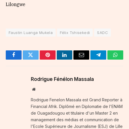
Lilongwe
Faustin Luanga Mukela
Félix Tshisekedi
SADC
Facebook
Twitter
Pinterest
LinkedIn
Email
Telegram
Whats
Rodrigue Fénélon Massala
Website
Rodrigue Fenelon Massala est Grand Reporter à
Financial Afrik. Diplômé en Diplomatie de l'ENAM
de Ouagadougou et titulaire d'un Master 2 en
management des médias et communication de
l'Ecole Supérieure de Journalisme (ESJ) de Lille