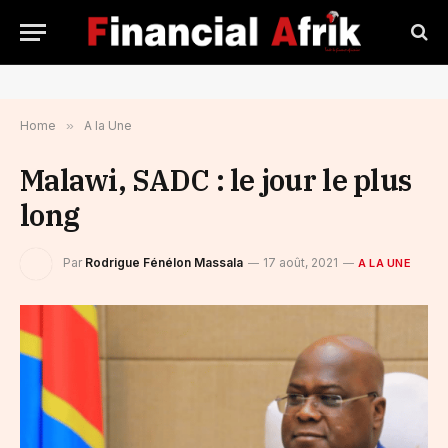
Home
»
A la Une
Malawi, SADC : le jour le plus
long
Par
Rodrigue Fénélon Massala
17 août, 2021
A LA UNE