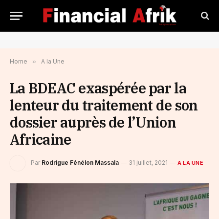
Home
»
A la Une
La BDEAC exaspérée par la
lenteur du traitement de son
dossier auprès de l’Union
Africaine
Par
Rodrigue Fénélon Massala
31 juillet, 2021
A LA UNE