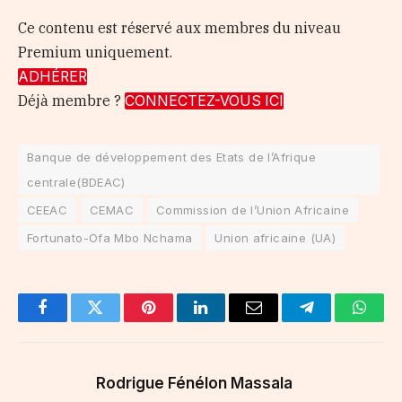
Ce contenu est réservé aux membres du niveau
Premium uniquement.
ADHÉRER
Déjà membre ?
CONNECTEZ-VOUS ICI
Banque de développement des Etats de l’Afrique
centrale(BDEAC)
CEEAC
CEMAC
Commission de l’Union Africaine
Fortunato-Ofa Mbo Nchama
Union africaine (UA)
Facebook
Twitter
Pinterest
LinkedIn
Email
Telegram
Whats
Rodrigue Fénélon Massala