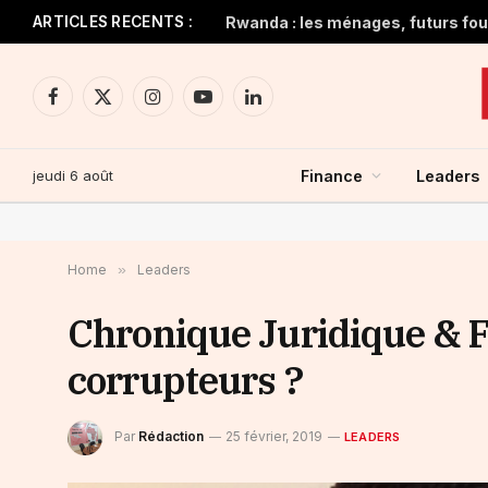
ARTICLES RECENTS :
Rwanda : les ménages, futurs four
Facebook
X
Instagram
YouTube
LinkedIn
(Twitter)
jeudi 6 août
Finance
Leaders
Home
»
Leaders
Chronique Juridique & F
corrupteurs ?
Par
Rédaction
25 février, 2019
LEADERS