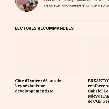
newsletter quotidienne et un site web qu
LECTURES RECOMMANDÉES
Côte d’Ivoire : 66 ans de
BREAKING
keynésianisme
renforce s
développementiste
Gabriel L
Ndeye Khad
de CGF Ge