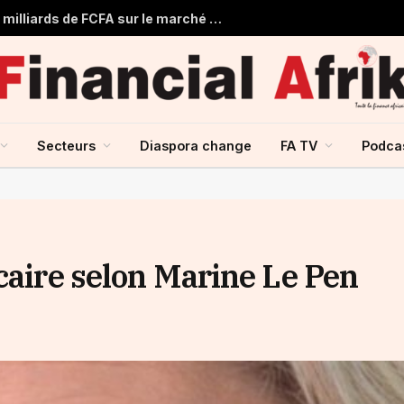
Togo : Le Trésor Public obtient 22 milliards de FCFA sur le marché financier de l’UMOA
Secteurs
Diaspora change
FA TV
Podca
caire selon Marine Le Pen