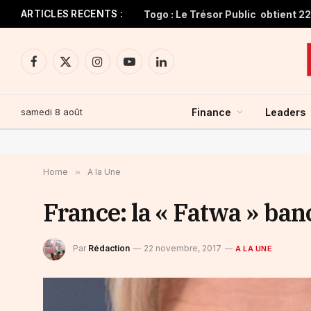
ARTICLES RECENTS :
Facebook
X
Instagram
YouTube
LinkedIn
(Twitter)
samedi 8 août
Finance
Leaders
Home
»
A la Une
France: la « Fatwa » ban
Par
Rédaction
22 novembre, 2017
A LA UNE