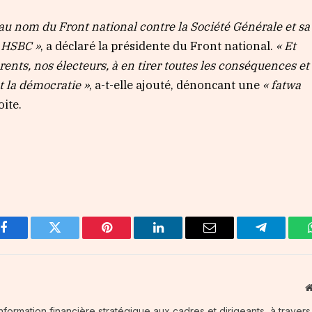
u nom du Front national contre la Société Générale et sa
la HSBC »
, a déclaré la présidente du Front national.
« Et
ents, nos électeurs, à en tirer toutes les conséquences et
t la démocratie »
, a-t-elle ajouté, dénoncant une
« fatwa
oite.
Facebook
Twitter
Pinterest
LinkedIn
Email
Telegram
information financière stratégique aux cadres et dirigeants, à traver