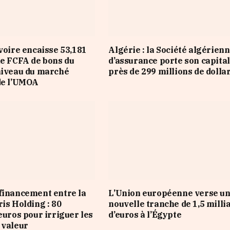
Ivoire encaisse 53,181
Algérie : la Société algérien
de FCFA de bons du
d’assurance porte son capital
niveau du marché
près de 299 millions de dolla
de l’UMOA
financement entre la
L’Union européenne verse u
ris Holding : 80
nouvelle tranche de 1,5 milli
euros pour irriguer les
d’euros à l’Égypte
 valeur