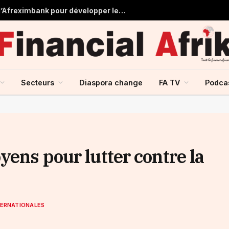
Tchad : près de 125 millions USD d’Afreximbank pour développer les infrastructures et le commerce
Secteurs
Diaspora change
FA TV
Podca
yens pour lutter contre la
TERNATIONALES