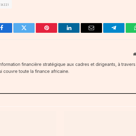
razzi
Facebook
Twitter
Pinterest
LinkedIn
Email
Telegram
information financière stratégique aux cadres et dirigeants, à traver
i couvre toute la finance africaine.