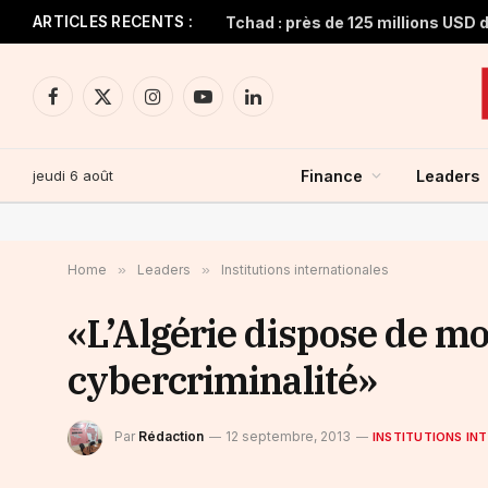
ARTICLES RECENTS :
Facebook
X
Instagram
YouTube
LinkedIn
(Twitter)
jeudi 6 août
Finance
Leaders
Home
»
Leaders
»
Institutions internationales
«L’Algérie dispose de mo
cybercriminalité»
Par
Rédaction
12 septembre, 2013
INSTITUTIONS IN