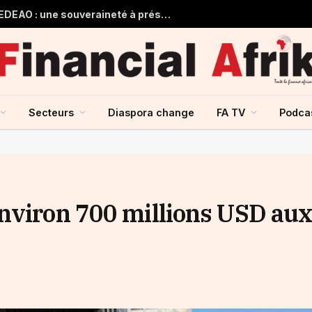
Guinée et monnaie unique de la CEDEAO : une souveraineté à préserver, une intégration à repenser
Secteurs
Diaspora change
FA TV
Podca
nviron 700 millions USD au