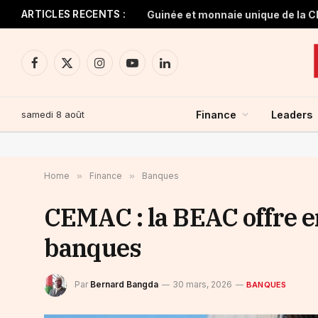
ARTICLES RECENTS :
Facebook
X
Instagram
YouTube
LinkedIn
(Twitter)
samedi 8 août
Finance
Leaders
Home
»
Finance
»
Banques
CEMAC : la BEAC offre e
banques
Par
Bernard Bangda
30 mars, 2026
BANQUES