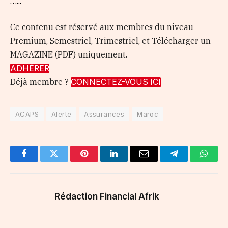
…...
Ce contenu est réservé aux membres du niveau
Premium, Semestriel, Trimestriel, et Télécharger un
MAGAZINE (PDF) uniquement.
ADHÉRER
Déjà membre ?
CONNECTEZ-VOUS ICI
ACAPS
Alerte
Assurances
Maroc
Facebook
Twitter
Pinterest
LinkedIn
Email
Telegram
Whats
Rédaction Financial Afrik