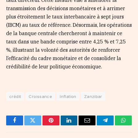
transmission des décisions monétaires et à arrimer
plus étroitement le taux interbancaire à sept jours
(IBCM) au taux de référence. Désormais, les opérations
de la banque centrale chercheront à maintenir ce
taux dans une bande comprise entre 4,25 % et 7,25
%, illustrant la volonté des autorités de renforcer
l’efficacité du cadre monétaire et de consolider la
crédibilité de leur politique économique.
crédit
Croissance
Inflation
Zanzibar
Facebook
Twitter
Pinterest
LinkedIn
Email
Telegram
Whats