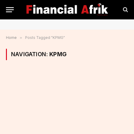
Home
»
Posts Tagged "KPMG"
NAVIGATION:
KPMG