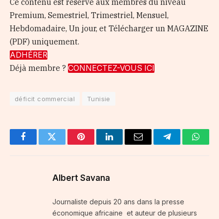
Ce contenu est réservé aux membres du niveau
Premium, Semestriel, Trimestriel, Mensuel,
Hebdomadaire, Un jour, et Télécharger un MAGAZINE
(PDF) uniquement.
ADHÉRER
Déjà membre ?
CONNECTEZ-VOUS ICI
déficit commercial
Tunisie
Facebook
Twitter
Pinterest
LinkedIn
Email
Telegram
Whats
Albert Savana
Journaliste depuis 20 ans dans la presse
économique africaine et auteur de plusieurs