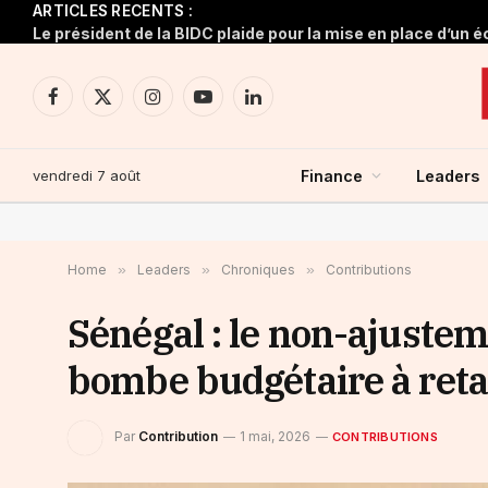
ARTICLES RECENTS :
Facebook
X
Instagram
YouTube
LinkedIn
(Twitter)
vendredi 7 août
Finance
Leaders
Home
»
Leaders
»
Chroniques
»
Contributions
Sénégal : le non-ajustem
bombe budgétaire à ret
Par
Contribution
1 mai, 2026
CONTRIBUTIONS