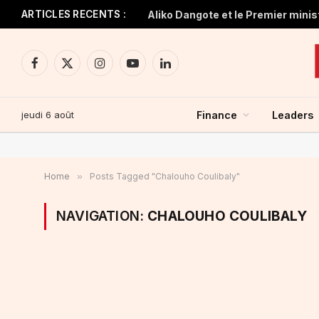
ARTICLES RECENTS :
Facebook
X
Instagram
YouTube
LinkedIn
(Twitter)
jeudi 6 août
Finance
Leaders
Home
»
Posts Tagged "Chalouho Coulibaly"
NAVIGATION:
CHALOUHO COULIBALY