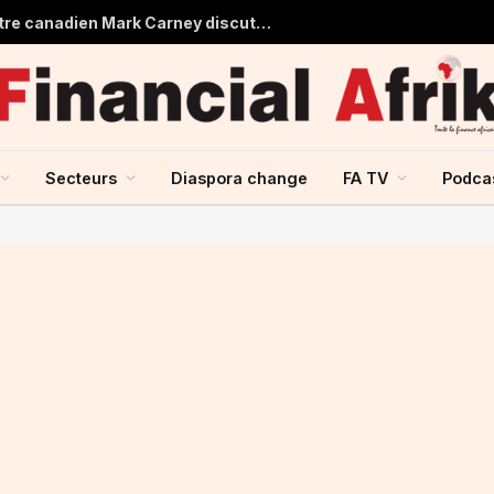
Aliko Dangote et le Premier ministre canadien Mark Carney discutent du renforcement des échanges entre le Canada et l’Afrique
Secteurs
Diaspora change
FA TV
Podca