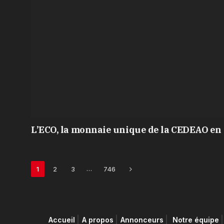
L’ECO, la monnaie unique de la CEDEAO en 
Next
…
1
2
3
746
Accueil
A propos
Annonceurs
Notre équipe