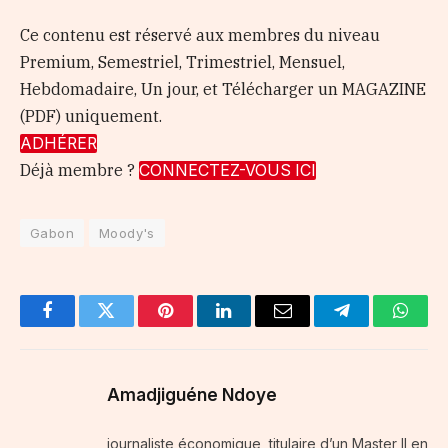
Ce contenu est réservé aux membres du niveau
Premium, Semestriel, Trimestriel, Mensuel,
Hebdomadaire, Un jour, et Télécharger un MAGAZINE
(PDF) uniquement.
ADHÉRER
Déjà membre ?
CONNECTEZ-VOUS ICI
Gabon
Moody's
Facebook
Twitter
Pinterest
LinkedIn
Email
Telegram
Whats
Amadjiguéne Ndoye
journaliste économique, titulaire d’un Master II en