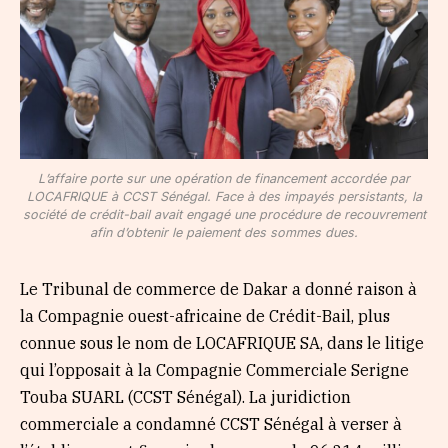
L’affaire porte sur une opération de financement accordée par
LOCAFRIQUE à CCST Sénégal. Face à des impayés persistants, la
société de crédit-bail avait engagé une procédure de recouvrement
afin d’obtenir le paiement des sommes dues.
Le Tribunal de commerce de Dakar a donné raison à
la Compagnie ouest-africaine de Crédit-Bail, plus
connue sous le nom de LOCAFRIQUE SA, dans le litige
qui l’opposait à la Compagnie Commerciale Serigne
Touba SUARL (CCST Sénégal). La juridiction
commerciale a condamné CCST Sénégal à verser à