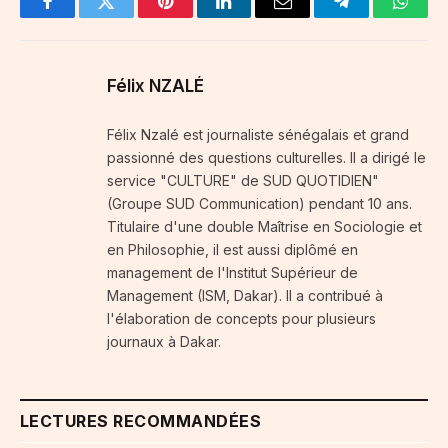
Facebook
Twitter
Pinterest
LinkedIn
Email
Telegram
Whats
Félix NZALÉ
Félix Nzalé est journaliste sénégalais et grand
passionné des questions culturelles. Il a dirigé le
service "CULTURE" de SUD QUOTIDIEN"
(Groupe SUD Communication) pendant 10 ans.
Titulaire d'une double Maîtrise en Sociologie et
en Philosophie, il est aussi diplômé en
management de l'Institut Supérieur de
Management (ISM, Dakar). Il a contribué à
l'élaboration de concepts pour plusieurs
journaux à Dakar.
LECTURES RECOMMANDÉES