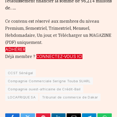
l’établissement financier la somme de 96,214 millions
de…...
Ce contenu est réservé aux membres du niveau
Premium, Semestriel, Trimestriel, Mensuel,
Hebdomadaire, Un jour, et Télécharger un MAGAZINE
(PDF) uniquement.
ADHÉRER
Déjà membre ?
CONNECTEZ-VOUS ICI
CCST Sénégal
Compagnie Commerciale Serigne Touba SUARL
Compagnie ouest-africaine de Crédit-Bail
LOCAFRIQUE SA
Tribunal de commerce de Dakar