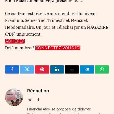
Edoh Kossi Amenounve, a présenté le…...
Ce contenu est réservé aux membres du niveau
Premium, Semestriel, Trimestriel, Mensuel,
Hebdomadaire, Un jour, et Télécharger un MAGAZINE
(PDF) uniquement.
ADHÉRER
Déjà membre ?
CONNECTEZ-VOUS ICI
Facebook
Twitter
Pinterest
LinkedIn
Email
Telegram
Whats
Rédaction
Website
Facebook
Financial Afrik se propose de délivrer