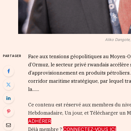
Aliko Dangote
Face aux tensions géopolitiques au Moyen-Or
PARTAGER
d’Ormuz, le secteur privé rwandais accélère s
d’approvisionnement en produits pétroliers.
corridor maritime stratégique, par lequel tr
la…...
Ce contenu est réservé aux membres du nive
Hebdomadaire, Un jour, et Télécharger un
ADHÉRER
Déjà membre ?
CONNECTEZ-VOUS ICI