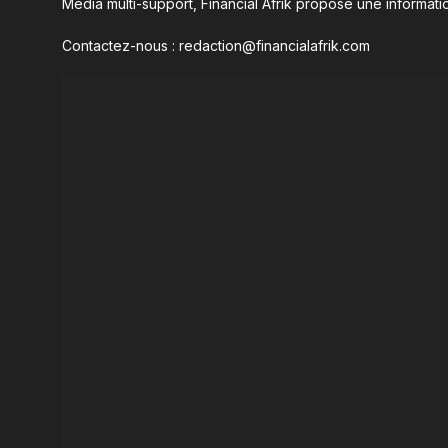
Média multi-support, Financial Afrik propose une informatio
Contactez-nous : redaction@financialafrik.com