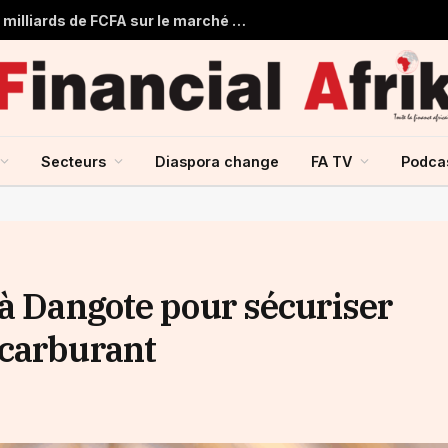
Togo : Le Trésor Public obtient 22 milliards de FCFA sur le marché financier de l’UMOA
Secteurs
Diaspora change
FA TV
Podca
 à Dangote pour sécuriser
 carburant