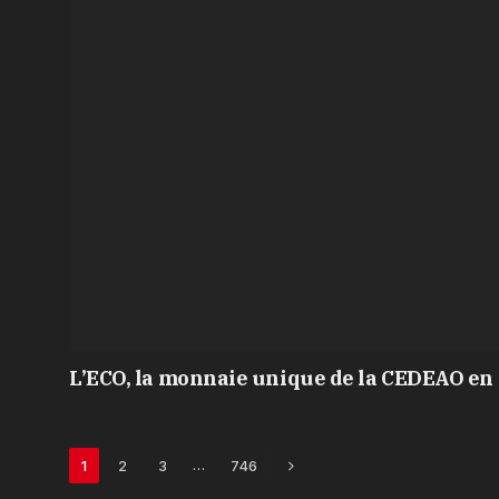
L’ECO, la monnaie unique de la CEDEAO en 
Next
…
1
2
3
746