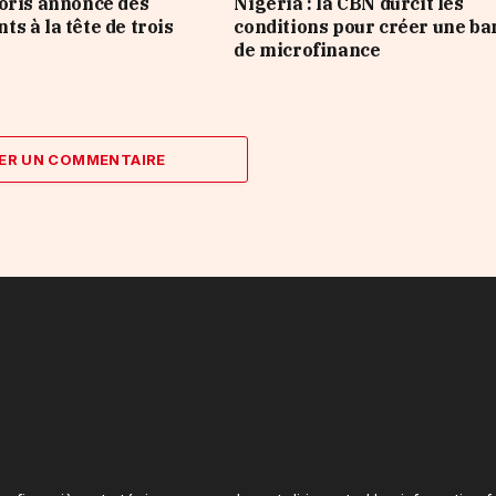
oris annonce des
Nigeria : la CBN durcit les
s à la tête de trois
conditions pour créer une b
de microfinance
ER UN COMMENTAIRE