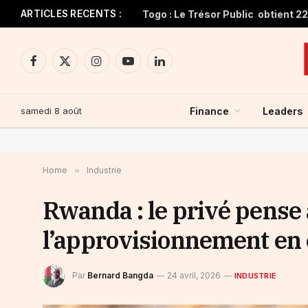
ARTICLES RECENTS :
Facebook
X
Instagram
YouTube
LinkedIn
(Twitter)
samedi 8 août
Finance
Leaders
Home
»
Industrie
Rwanda : le privé pense
l’approvisionnement en
Par
Bernard Bangda
24 avril, 2026
INDUSTRIE