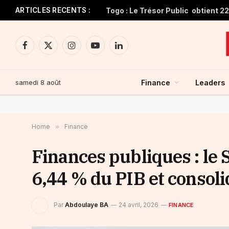
ARTICLES RECENTS :
Facebook
X
Instagram
YouTube
LinkedIn
(Twitter)
samedi 8 août
Finance
Leaders
Home
»
Finance
Finances publiques : le S
6,44 % du PIB et consoli
Par
Abdoulaye BA
24 avril, 2026
FINANCE