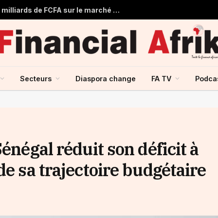
Togo : Le Trésor Public obtient 22 milliards de FCFA sur le marché financier de l’UMOA
Secteurs
Diaspora change
FA TV
Podca
énégal réduit son déficit à
de sa trajectoire budgétaire