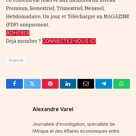
Ce contenu est réservé aux membres du niveau
Premium, Semestriel, Trimestriel, Mensuel,
Hebdomadaire, Un jour, et Télécharger un MAGAZINE
(PDF) uniquement.
ADHÉRER
Déjà membre ?
CONNECTEZ-VOUS ICI
France
Facebook
Twitter
Pinterest
LinkedIn
Email
Telegram
Whats
Alexandre Varel
Journaliste d’investigation, spécialiste de
l’Afrique et des Affaires économiques entre