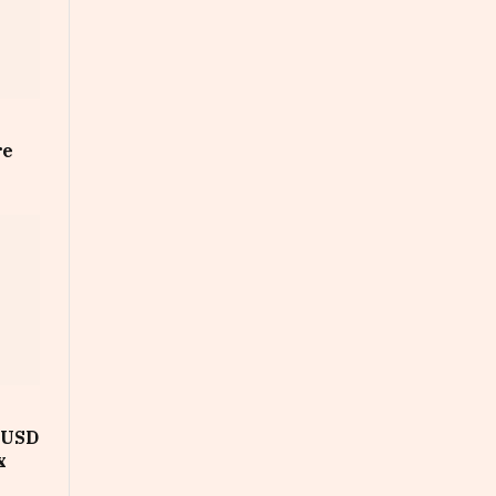
re
d USD
x