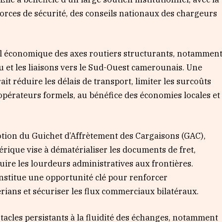
forces de sécurité, des conseils nationaux des chargeurs
iel économique des axes routiers structurants, notammen
et les liaisons vers le Sud-Ouest camerounais. Une
it réduire les délais de transport, limiter les surcoûts
 opérateurs formels, au bénéfice des économies locales et
tion du Guichet d’Affrètement des Cargaisons (GAC),
rique vise à dématérialiser les documents de fret,
duire les lourdeurs administratives aux frontières.
nstitue une opportunité clé pour renforcer
érians et sécuriser les flux commerciaux bilatéraux.
tacles persistants à la fluidité des échanges, notamment