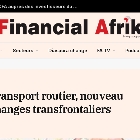
Le Mali obtient 53,355 milliards FCFA auprès des investisseurs du marché financier de l’UMOA
Secteurs
Diaspora change
FA TV
Podca
ransport routier, nouveau
hanges transfrontaliers
S