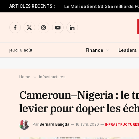
ARTICLES RECENTS :
Facebook
X
Instagram
YouTube
LinkedIn
(Twitter)
jeudi 6 août
Finance
Leaders
Home
»
Infrastructures
Cameroun–Nigeria : le t
levier pour doper les éc
Par
Bernard Bangda
16 avril, 2026
INFRASTRUCTURE