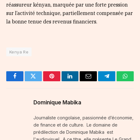
réassureur kényan, marquée par une forte pression
sur l’activité technique, partiellement compensée par
la bonne tenue des revenus financiers.
Kenya Re
Facebook
Twitter
Pinterest
LinkedIn
Email
Telegram
Whats
Dominique Mabika
Journaliste congolaise, passionnée d’économie,
de finance et de culture. Le domaine de
prédilection de Dominique Mabika est
l'audiovisuel . A ce titre, elle présente Le Grand