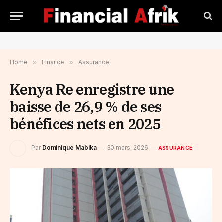
Home
»
Finance
»
Assurance
Kenya Re enregistre une
baisse de 26,9 % de ses
bénéfices nets en 2025
Par
Dominique Mabika
30 mars, 2026
ASSURANCE