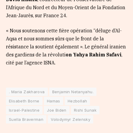
l’Afrique du Nord et du Moyen-Orient de la Fondation
Jean-Jaurès, sur France 24.
« Nous soutenons cette fière opération “déluge d’Al-
Aqsa et nous sommes sûrs que le front de la
résistance la soutient également ». Le général iranien
des gardiens de la révoluti
on Yahya Rahim Safavi
,
cité par l’agence ISNA.
. Maria Zakharova
Benjamin Netanyahu.
Elisabeth Borne
Hamas
Hezbollah
Israel-Palestine
Joe Biden
Rishi Sunak
Suella Braverman
Volodymyr Zelensky