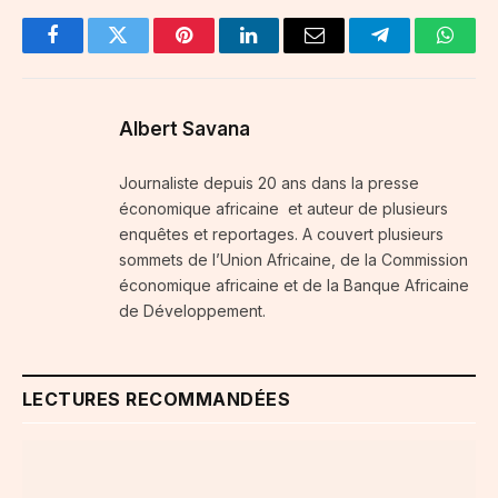
Facebook
Twitter
Pinterest
LinkedIn
Email
Telegram
Whats
Albert Savana
Journaliste depuis 20 ans dans la presse
économique africaine et auteur de plusieurs
enquêtes et reportages. A couvert plusieurs
sommets de l’Union Africaine, de la Commission
économique africaine et de la Banque Africaine
de Développement.
LECTURES RECOMMANDÉES