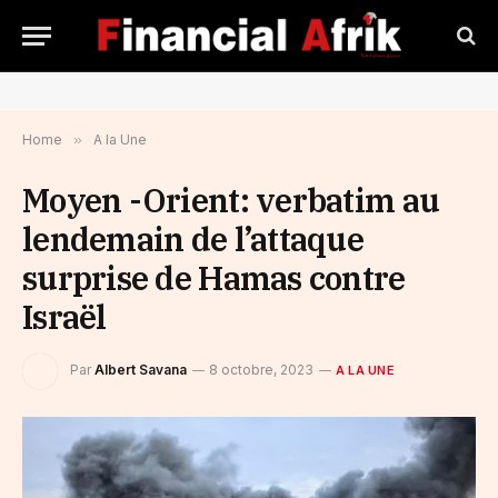
Home
»
A la Une
Moyen -Orient: verbatim au
lendemain de l’attaque
surprise de Hamas contre
Israël
Par
Albert Savana
8 octobre, 2023
A LA UNE