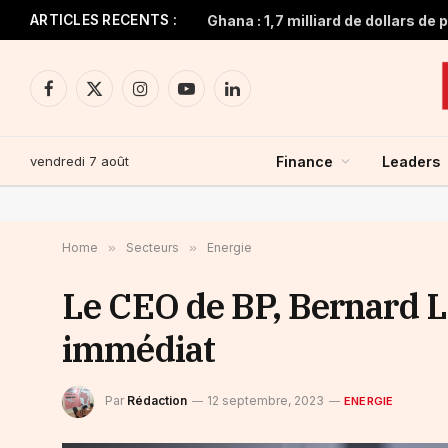
ARTICLES RECENTS :
Facebook
X
Instagram
YouTube
LinkedIn
(Twitter)
vendredi 7 août
Finance
Leaders
Home
»
Secteurs
»
Energie
Le CEO de BP, Bernard L
immédiat
Par
Rédaction
12 septembre, 2023
ENERGIE