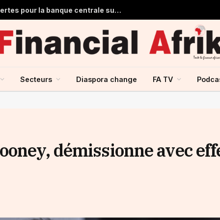
Ghana : 1,7 milliard de dollars de pertes pour la banque centrale sur ses achats d’or en 2025
Secteurs
Diaspora change
FA TV
Podca
ooney, démissionne avec eff