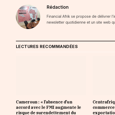
Rédaction
Financial Afrik se propose de délivrer l’
newsletter quotidienne et un site web qu
LECTURES RECOMMANDÉES
Cameroun : « l’absence d’un
Centrafriqu
accord avec le FMI augmente le
commerce d
risque de surendettement du
exportatio