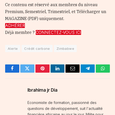
Ce contenu est réservé aux membres du niveau
Premium, Semestriel, Trimestriel, et Télécharger un
MAGAZINE (PDF) uniquement.
ADHÉRER
Déjà membre ?
CONNECTEZ-VOUS ICI
Alerte
Crédit carbone
Zimbabwe
Facebook
Twitter
Pinterest
LinkedIn
Email
Telegram
Whats
Ibrahima jr Dia
Economiste de formation, passionné des
questions de développement, suit l'actualité
financière africaine au jour le jour. Milite pour