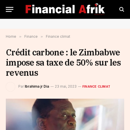
Home
»
Finance
»
Finance climat
Crédit carbone : le Zimbabwe
impose sa taxe de 50% sur les
revenus
Par
Ibrahima jr Dia
23 mai, 2023
FINANCE CLIMAT