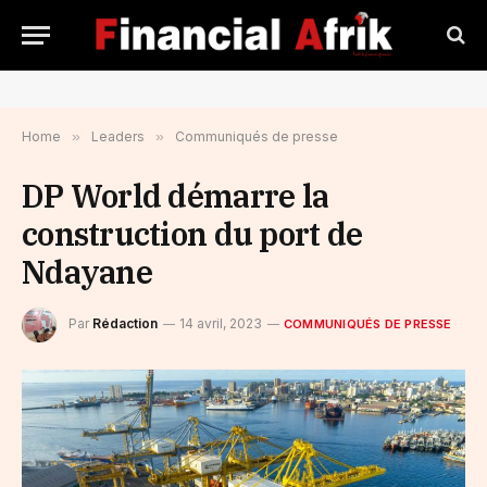
Home
»
Leaders
»
Communiqués de presse
DP World démarre la
construction du port de
Ndayane
Par
Rédaction
14 avril, 2023
COMMUNIQUÉS DE PRESSE