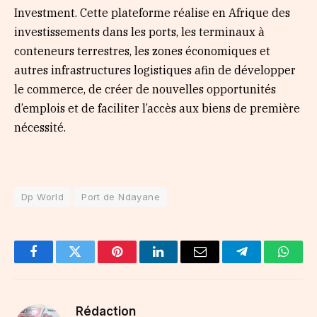
Investment. Cette plateforme réalise en Afrique des
investissements dans les ports, les terminaux à
conteneurs terrestres, les zones économiques et
autres infrastructures logistiques afin de développer
le commerce, de créer de nouvelles opportunités
d’emplois et de faciliter l’accès aux biens de première
nécessité.
Dp World
Port de Ndayane
Facebook
Twitter
Pinterest
LinkedIn
Email
Telegram
Whats
Rédaction