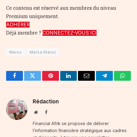
Ce contenu est réservé aux membres du niveau
Premium uniquement.
ADHÉRER
Déjà membre ?
CONNECTEZ-VOUS ICI
‎Maroc
Marsa Maroc
Facebook
Twitter
Pinterest
LinkedIn
Email
Telegram
Whats
Rédaction
Website
Facebook
Financial Afrik se propose de délivrer
l’information financière stratégique aux cadres