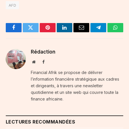
AFD
Facebook
Twitter
Pinterest
LinkedIn
Email
Telegram
Whats
Rédaction
Website
Facebook
Financial Afrik se propose de délivrer
l’information financière stratégique aux cadres
et dirigeants, à travers une newsletter
quotidienne et un site web qui couvre toute la
finance africaine.
LECTURES RECOMMANDÉES