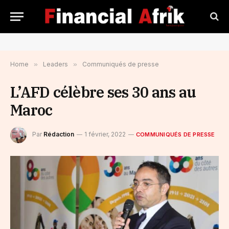
Home
»
Leaders
»
Communiqués de presse
L’AFD célèbre ses 30 ans au
Maroc
Par
Rédaction
1 février, 2022
COMMUNIQUÉS DE PRESSE