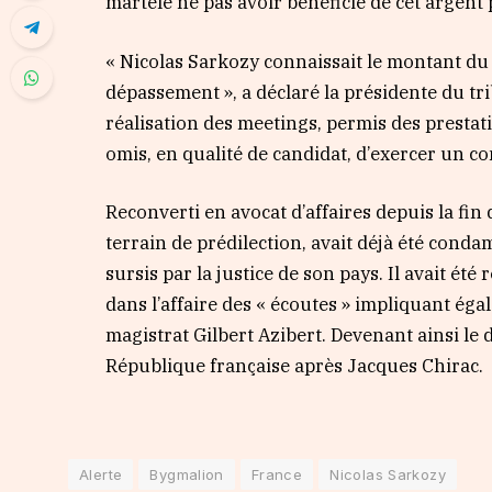
martelé ne pas avoir bénéficié de cet argen
« Nicolas Sarkozy connaissait le montant du pl
dépassement », a déclaré la présidente du trib
réalisation des meetings, permis des presta
omis, en qualité de candidat, d’exercer un con
Reconverti en avocat d’affaires depuis la fin 
terrain de prédilection, avait déjà été conda
sursis par la justice de son pays. Il avait ét
dans l’affaire des « écoutes » impliquant ég
magistrat Gilbert Azibert. Devenant ainsi l
République française après Jacques Chirac.
Alerte
Bygmalion
France
Nicolas Sarkozy