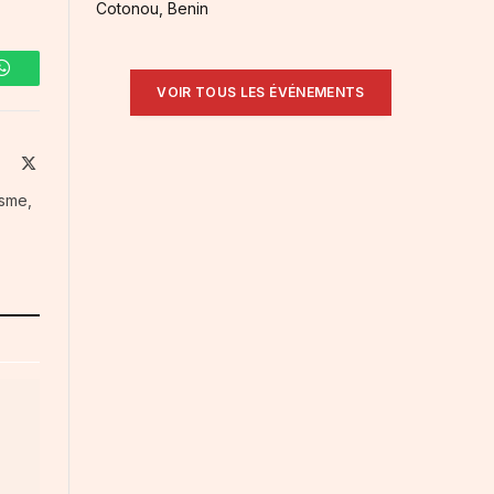
Cotonou, Benin
WhatsApp
VOIR TOUS LES ÉVÉNEMENTS
ite
Facebook
X
(Twitter)
isme,