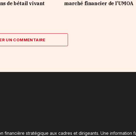
ns de bétail vivant
marché financier de l’UMOA
ER UN COMMENTAIRE
n financière stratégique aux cadres et dirigeants. Une information fa