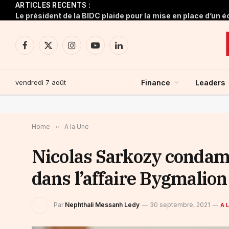
ARTICLES RECENTS :
Facebook
X
Instagram
YouTube
LinkedIn
(Twitter)
vendredi 7 août
Finance
Leaders
Home
»
A la Une
Nicolas Sarkozy condamn
dans l’affaire Bygmalion
Par
Nephthali Messanh Ledy
30 septembre, 2021
A 