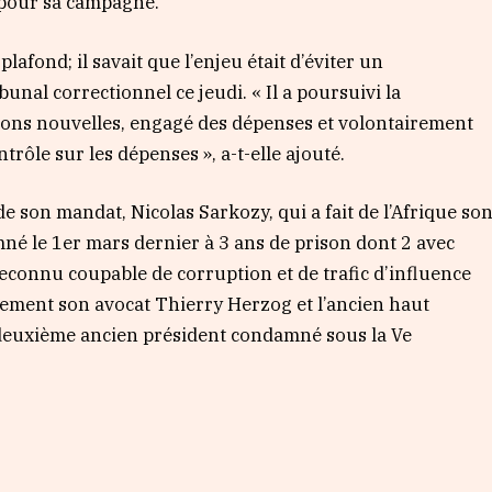
t pour sa campagne.
afond; il savait que l’enjeu était d’éviter un
unal correctionnel ce jeudi. « Il a poursuivi la
tions nouvelles, engagé des dépenses et volontairement
trôle sur les dépenses », a-t-elle ajouté.
de son mandat, Nicolas Sarkozy, qui a fait de l’Afrique so
mné le 1er mars dernier à 3 ans de prison dont 2 avec
é reconnu coupable de corruption et de trafic d’influence
alement son avocat Thierry Herzog et l’ancien haut
e deuxième ancien président condamné sous la Ve