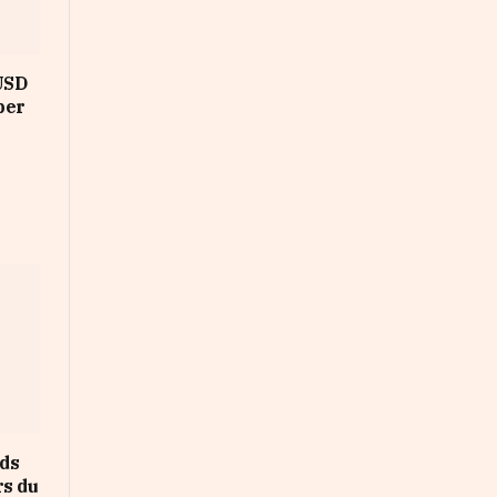
 USD
per
rds
rs du