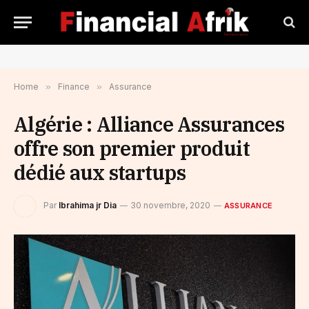
Home
»
Finance
»
Assurance
Algérie : Alliance Assurances
offre son premier produit
dédié aux startups
Par
Ibrahima jr Dia
30 novembre, 2020
ASSURANCE