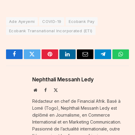
Ade Ayeyemi
COVID-19
Ecobank Pay
Ecobank Transnational Incorporated (ETI)
Facebook
Twitter
Pinterest
LinkedIn
Email
Telegram
Whats
Nephthali Messanh Ledy
Website
Facebook
X
(Twitter)
Rédacteur en chef de Financial Afrik. Basé à
Lomé (Togo), Nephthali Messanh Ledy est
diplômé en Journalisme, en Commerce
International et en Marketing Communication.
Passionné de l’actualité internationale, outre