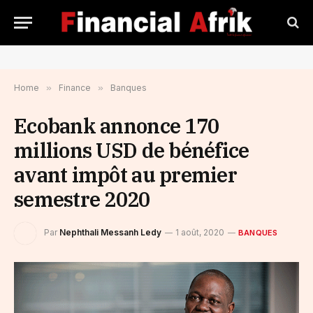
Home
»
Finance
»
Banques
Ecobank annonce 170
millions USD de bénéfice
avant impôt au premier
semestre 2020
Par
Nephthali Messanh Ledy
1 août, 2020
BANQUES