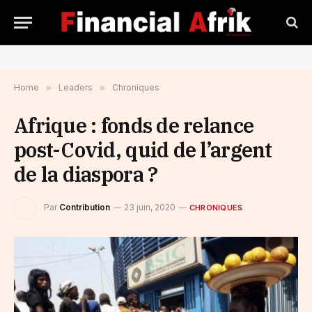
Home
»
Leaders
»
Chroniques
Afrique : fonds de relance
post-Covid, quid de l’argent
de la diaspora ?
Par
Contribution
23 juin, 2020
CHRONIQUES