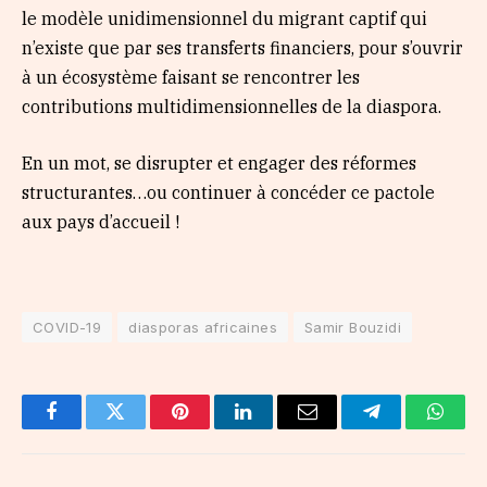
le modèle unidimensionnel du migrant captif qui
n’existe que par ses transferts financiers, pour s’ouvrir
à un écosystème faisant se rencontrer les
contributions multidimensionnelles de la diaspora.
En un mot, se disrupter et engager des réformes
structurantes…ou continuer à concéder ce pactole
aux pays d’accueil !
COVID-19
diasporas africaines
Samir Bouzidi
Facebook
Twitter
Pinterest
LinkedIn
Email
Telegram
Whats