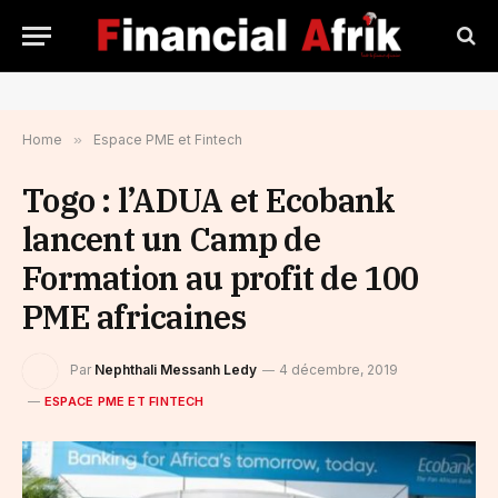
Home
»
Espace PME et Fintech
Togo : l’ADUA et Ecobank
lancent un Camp de
Formation au profit de 100
PME africaines
Par
Nephthali Messanh Ledy
4 décembre, 2019
ESPACE PME ET FINTECH