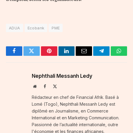
ADUA
Ecobank
PME
Facebook
Twitter
Pinterest
LinkedIn
Email
Telegram
Whats
Nephthali Messanh Ledy
Website
Facebook
X
(Twitter)
Rédacteur en chef de Financial Afrik. Basé à
Lomé (Togo), Nephthali Messanh Ledy est
diplômé en Journalisme, en Commerce
International et en Marketing Communication.
Passionné de l’actualité internationale, outre
l'économie et les finances africaines.