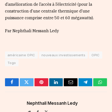
d’amélioration de l’accès à l’électricité (pour la
construction d’une centrale thermique d’une
puissance comprise entre 50 et 60 mégawatts).
Par Nephthali Messanh Ledy
américaine OPIC
nouveaux investissements
OPIC
Togo
Facebook
Twitter
Pinterest
LinkedIn
Email
Telegram
Whats
Nephthali Messanh Ledy
Website
Facebook
X