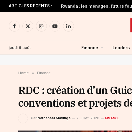
ARTICLES RECENTS :
Rwanda : les ménages, futurs four
Facebook
X
Instagram
YouTube
LinkedIn
(Twitter)
jeudi 6 août
Finance
Leaders
Home
»
Finance
RDC : création d’un Guic
conventions et projets d
Par
Nathanael Mavinga
7 juillet, 2026
FINANCE