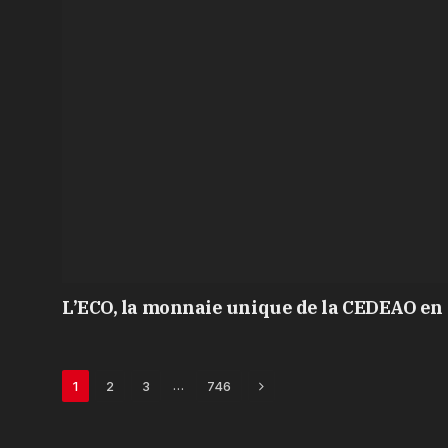
L’ECO, la monnaie unique de la CEDEAO en 
Next
…
1
2
3
746