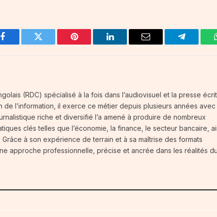
Facebook
Twitter
Pinterest
LinkedIn
Email
Telegram
olais (RDC) spécialisé à la fois dans l’audiovisuel et la presse écrit
on de l’information, il exerce ce métier depuis plusieurs années avec
rnalistique riche et diversifié l’a amené à produire de nombreux
iques clés telles que l’économie, la finance, le secteur bancaire, ai
Grâce à son expérience de terrain et à sa maîtrise des formats
ar une approche professionnelle, précise et ancrée dans les réalités d