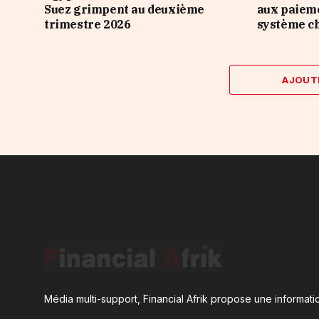
Suez grimpent au deuxième
aux paieme
trimestre 2026
système ch
AJOUT
Média multi-support, Financial Afrik propose une informatio