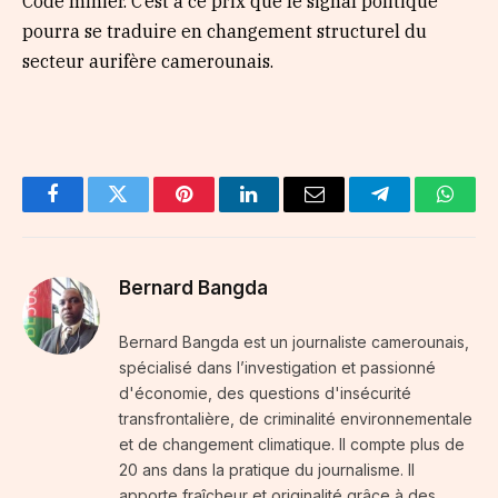
Code minier. C’est à ce prix que le signal politique
pourra se traduire en changement structurel du
secteur aurifère camerounais.
Facebook
Twitter
Pinterest
LinkedIn
Email
Telegram
Whats
Bernard Bangda
Bernard Bangda est un journaliste camerounais,
spécialisé dans l’investigation et passionné
d'économie, des questions d'insécurité
transfrontalière, de criminalité environnementale
et de changement climatique. Il compte plus de
20 ans dans la pratique du journalisme. Il
apporte fraîcheur et originalité grâce à des