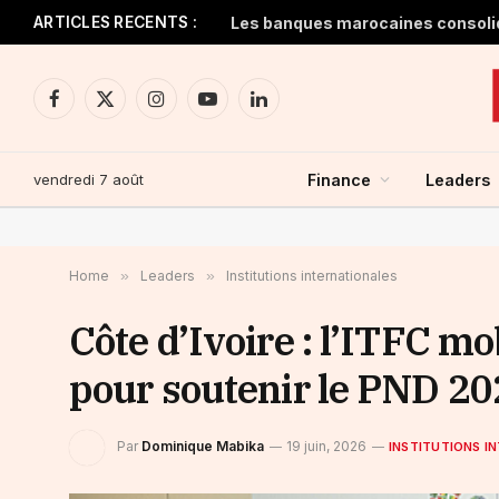
ARTICLES RECENTS :
Facebook
X
Instagram
YouTube
LinkedIn
(Twitter)
vendredi 7 août
Finance
Leaders
Home
»
Leaders
»
Institutions internationales
Côte d’Ivoire : l’ITFC mo
pour soutenir le PND 2
Par
Dominique Mabika
19 juin, 2026
INSTITUTIONS I