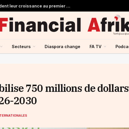
Les banques marocaines consolident leur croissance au premier semestre 2026
Secteurs
Diaspora change
FA TV
Podca
bilise 750 millions de dollars
026-2030
NTERNATIONALES