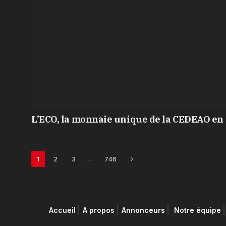
L’ECO, la monnaie unique de la CEDEAO en 
Next
…
1
2
3
746
Accueil
A propos
Annonceurs
Notre équipe