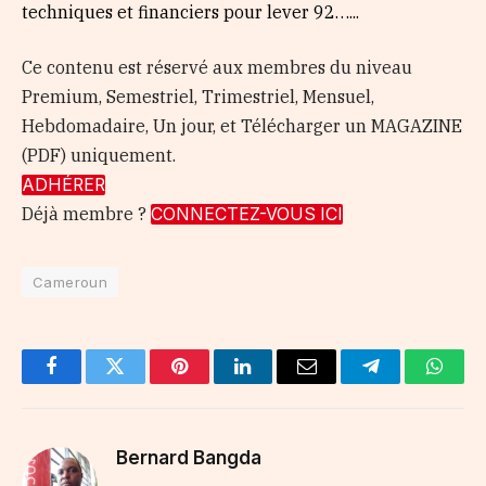
techniques et financiers pour lever 92…...
Ce contenu est réservé aux membres du niveau
Premium, Semestriel, Trimestriel, Mensuel,
Hebdomadaire, Un jour, et Télécharger un MAGAZINE
(PDF) uniquement.
ADHÉRER
Déjà membre ?
CONNECTEZ-VOUS ICI
Cameroun
Facebook
Twitter
Pinterest
LinkedIn
Email
Telegram
Whats
Bernard Bangda