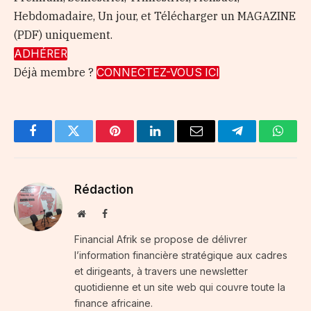
Hebdomadaire, Un jour, et Télécharger un MAGAZINE
(PDF) uniquement.
ADHÉRER
Déjà membre ?
CONNECTEZ-VOUS ICI
Facebook
Twitter
Pinterest
LinkedIn
Email
Telegram
Whats
Rédaction
Website
Facebook
Financial Afrik se propose de délivrer
l’information financière stratégique aux cadres
et dirigeants, à travers une newsletter
quotidienne et un site web qui couvre toute la
finance africaine.