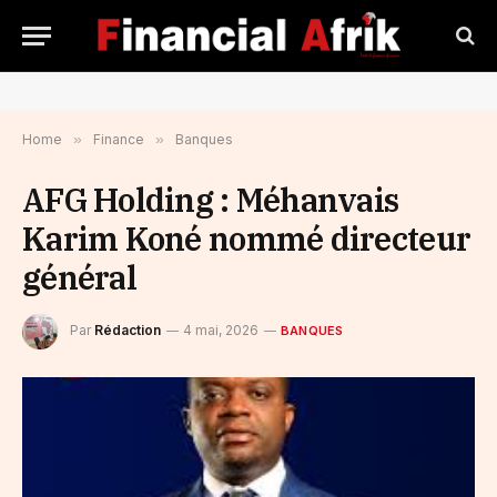
Home
»
Finance
»
Banques
AFG Holding : Méhanvais
Karim Koné nommé directeur
général
Par
Rédaction
4 mai, 2026
BANQUES