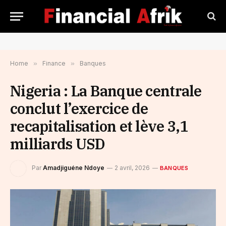
Home
»
Finance
»
Banques
Nigeria : La Banque centrale
conclut l’exercice de
recapitalisation et lève 3,1
milliards USD
Par
Amadjiguéne Ndoye
2 avril, 2026
BANQUES